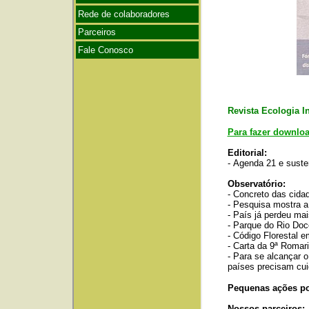
Revista Ecologia In
Para fazer downloa
Editorial:
-
Agenda 21 e suste
Observatório:
- Concreto das cida
- Pesquisa mostra a 
- País já perdeu ma
- Parque do Rio Doc
- Código Florestal 
- Carta da 9ª Romar
- Para se alcançar 
países precisam cui
Pequenas ações p
Nossos parceiros: