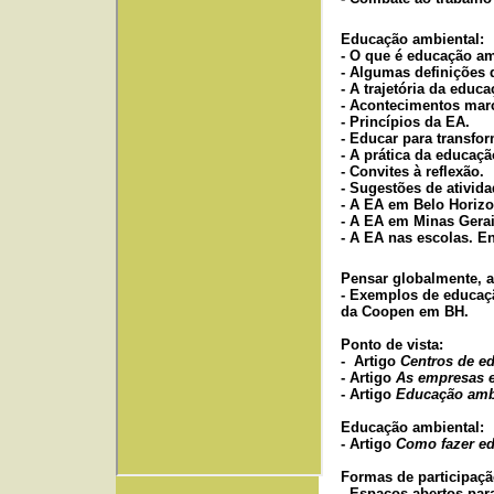
Educação ambiental:
-
O que é educação am
- Algumas definiç
ões 
- A trajetória da educ
- Acontecimentos mar
- Princípios da EA.
- Educar para transfor
- A prática da educaçã
- Convites à reflexão.
- Sugestões de ativida
- A EA em Belo Horizo
- A EA em Minas Gerai
- A EA nas escolas. E
Pensar globalmente, a
- Exemplos de educaç
da Coopen em BH.
Ponto de vista:
- Artigo
Centros de e
- Artigo
As empresas e
- Artigo
Educação ambi
Educação ambiental:
- Artigo
Como fazer ed
Formas de participaçã
- Espaços abertos par