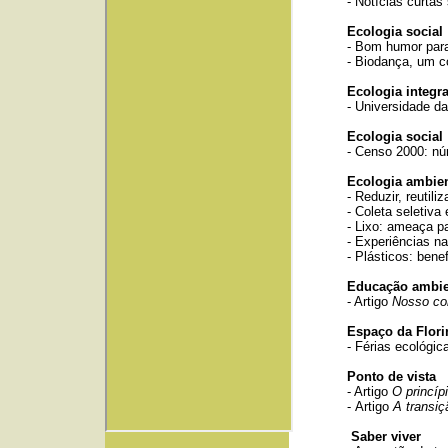
- Notícias curtas
Ecologia social
- Bom humor para
- Biodança, um c
Ecologia integra
- Universidade d
Ecologia social
- Censo 2000: nú
Ecologia ambien
- Reduzir, reutili
- Coleta seletiva 
- Lixo: ameaça pa
- Experiências na
- Plásticos: ben
Educação ambie
- Artigo
Nosso co
Espaço da Flori
- Férias ecológic
Ponto de vista
- Artigo
O princíp
- Artigo
A transiç
Saber viver